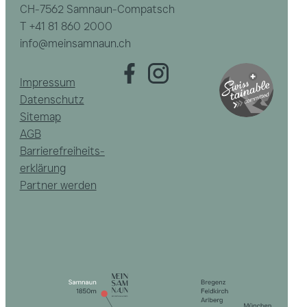
CH-7562 Samnaun-Compatsch
T
+41 81 860 2000
info@meinsamnaun.ch
Impressum
Datenschutz
Sitemap
AGB
Barrierefreiheits­
erklärung
Partner werden