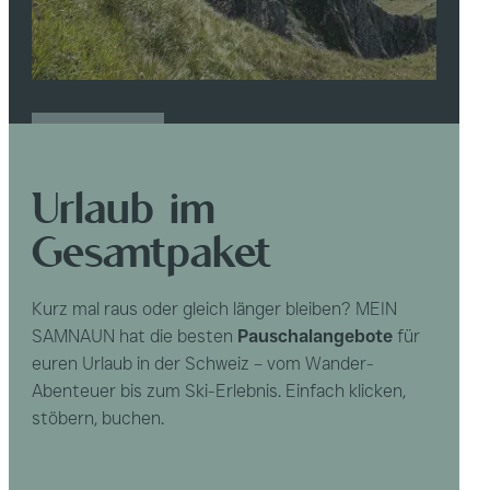
MEHR DAZU
Urlaub im
Gesamtpaket
Kurz mal raus oder gleich länger bleiben? MEIN
SAMNAUN hat die besten
Pauschalangebote
für
euren Urlaub in der Schweiz – vom Wander-
Abenteuer bis zum Ski-Erlebnis. Einfach klicken,
stöbern, buchen.