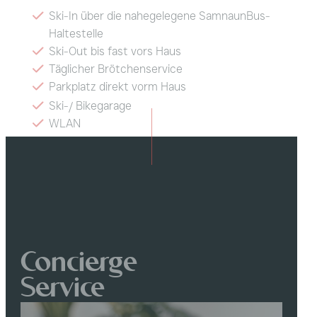
Ski-In über die nahegelegene SamnaunBus-
Haltestelle
Ski-Out bis fast vors Haus
Täglicher Brötchenservice
Parkplatz direkt vorm Haus
Ski-/ Bikegarage
WLAN
150 Meter zum Alpenquell Erlebnisbad
Hunde willkommen
Concierge
Service