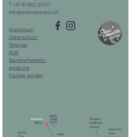
T
+41 81 860 2000
info@meinsamnaun.ch
Impressum
Datenschutz
Sitemap
AGB
Barrierefreiheits­
erklärung
Partner werden