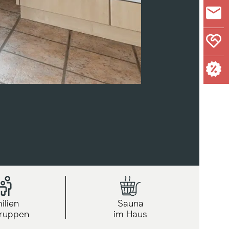
ilien
Sauna
ruppen
im Haus