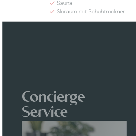
Sauna
Skiraum mit Schuhtrockner
Concierge
Service