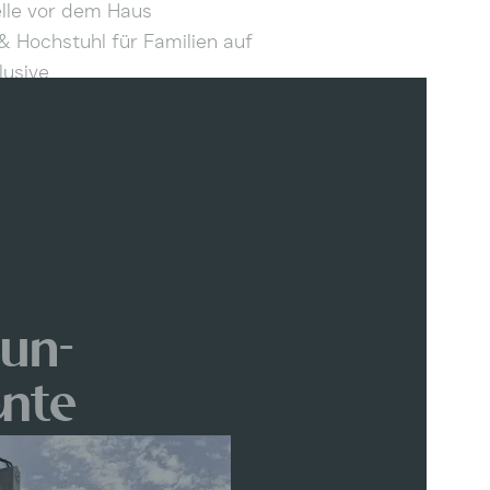
elle vor dem Haus
& Hochstuhl für Familien auf
lusive
un-
nte