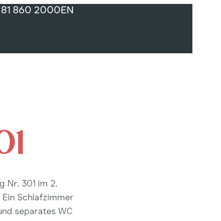
EN
 81 860 2000
01
g Nr. 301 im 2.
. Ein Schlafzimmer
 und separates WC