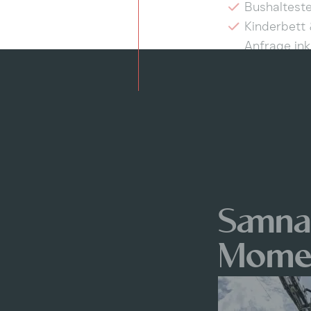
Bushaltest
Kinderbett 
Anfrage ink
Samna
Mome