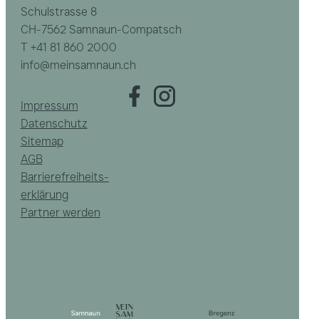
Schulstrasse 8
CH-7562 Samnaun-Compatsch
T
+41 81 860 2000
info@meinsamnaun.ch
Impressum
Datenschutz
Sitemap
AGB
Barrierefreiheits­
erklärung
Partner werden