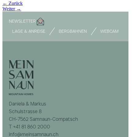
←
Zurück
Weiter
→
NEWSLETTER
LAGE & ANREISE
BERGBAHNEN
WEBCAM
Daniela & Markus
Schulstrasse 8
CH-7562 Samnaun-Compatsch
T
+41 81 860 2000
info@meinsamnaun.ch