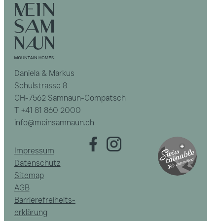
Daniela & Markus
Schulstrasse 8
CH-7562 Samnaun-Compatsch
T
+41 81 860 2000
info@meinsamnaun.ch
Impressum
Datenschutz
Sitemap
AGB
Barrierefreiheits­
erklärung