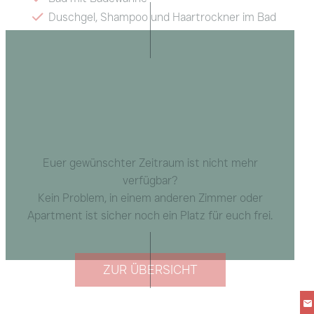
Duschgel, Shampoo und Haartrockner im Bad
Badetücher und Küchenwäsche inklusive
Radio, WLAN
Euer gewünschter Zeitraum ist nicht mehr
verfügbar?
Kein Problem, in einem anderen Zimmer oder
Apartment ist sicher noch ein Platz für euch frei.
ZUR ÜBERSICHT