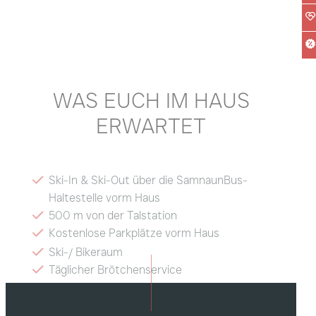
WAS EUCH IM HAUS
ERWARTET
Ski-In & Ski-Out über die SamnaunBus-
Haltestelle vorm Haus
500 m von der Talstation
Kostenlose Parkplätze vorm Haus
Ski-/ Bikeraum
Täglicher Brötchenservice
Kostenloses WLAN
Hunde willkommen