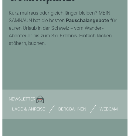
Kurz mal raus oder gleich länger bleiben? MEIN
SAMNAUN hat die besten
Pauschalangebote
für
euren Urlaub in der Schweiz – vom Wander-
Abenteuer bis zum Ski-Erlebnis. Einfach klicken,
stöbern, buchen.
NEWSLETTER
LAGE & ANREISE
BERGBAHNEN
WEBCAM